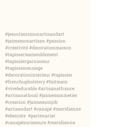
#jesoutiensmonartisandart
#jaimemonartisan
#passion
#créativité
#decorationmaison
#tapisserieameublement
#tapissiergarnisseur
#tapissierensiege
#decorationinterieur
#tapissier
#frenchupholstery
#faitmain
#viveledurable
#artisanatfrance
#artisanatlocal
#jaimemonmetier
#creation
#jaimemonjob
#artisandart
#canapé
#meridienne
#ebeniste
#partenariat
#canapésurmesure
#meridienne