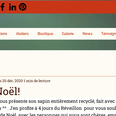
tions
Ateliers
Boutique
Galerie
News
Témoign
s
20 déc. 2020
1 min de lecture
oël!
vous présente son sapin entièrement recyclé, fait avec
 ^^ . J'en profite à 4 jours du Réveillon  pour vous sou
 de Noël, avec les personnes qui vous sont chères, empl