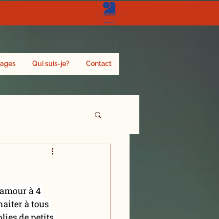
ages
Qui suis-je?
Contact
 amour à 4 
haiter à tous 
ies de petits 