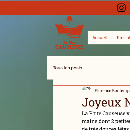
Accueil
Presta
Tous les posts
Florence Bontemp
Joyeux N
La P'tite Causeuse 
mains dont 2 petites
de très douces fêtes