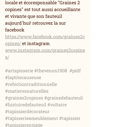
locale et écoresponsable "Graines 2 
copines" est tout aussi accueillante 
et vivante que son fauteuil 
aujourd'hui! retrouvez la sur 
facebook 
https://www.facebook.com/graines2c
opines/
 et instagram 
www.instagram.com/graines2copine
s/
#artapisserie
#thevenon1908
#pidf
#laptitecauseuse
#refectiontraditionnelle
#matieresnaturelles
#graines2copines
#grainedefauteuil
#histoiredefauteuil
#voltaire
#tapissierdécorateur
#tapisserieameublement
#tapissier
#tapissierensiege