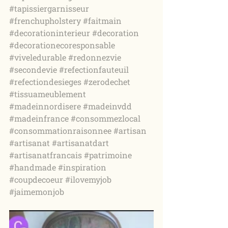
#tapissiergarnisseur
#frenchupholstery
#faitmain
#decorationinterieur
#decoration
#decorationecoresponsable
#viveledurable
#redonnezvie
#secondevie
#refectionfauteuil
#refectiondesieges
#zerodechet
#tissuameublement
#madeinnordisere
#madeinvdd
#madeinfrance
#consommezlocal
#consommationraisonnee
#artisan
#artisanat
#artisanatdart
#artisanatfrancais
#patrimoine
#handmade
#inspiration
#coupdecoeur
#ilovemyjob
#jaimemonjob