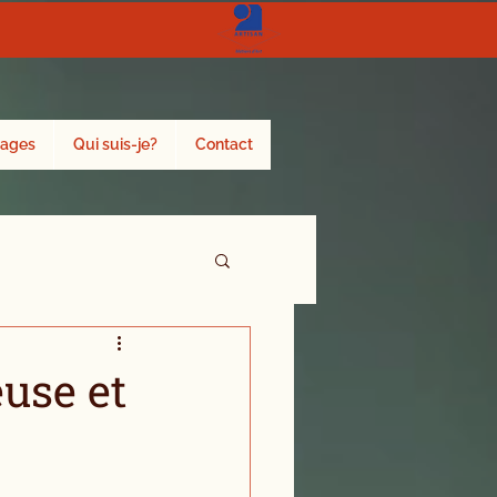
ages
Qui suis-je?
Contact
use et