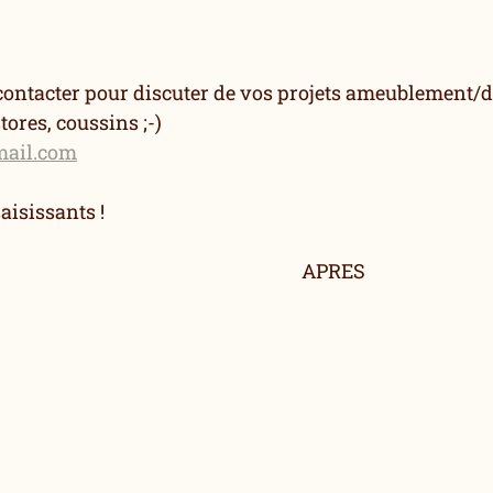
contacter pour discuter de vos projets ameublement/déc
tores, coussins ;-)
mail.com
aisissants !
		AVANT								APRES