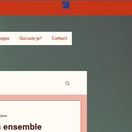
ages
Qui suis-je?
Contact
cture
n ensemble