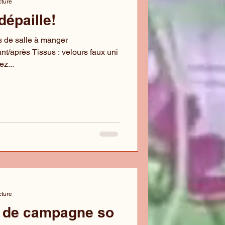
cture
 dépaille!
s de salle à manger
ant/après Tissus : velours faux uni
z...
cture
 de campagne so