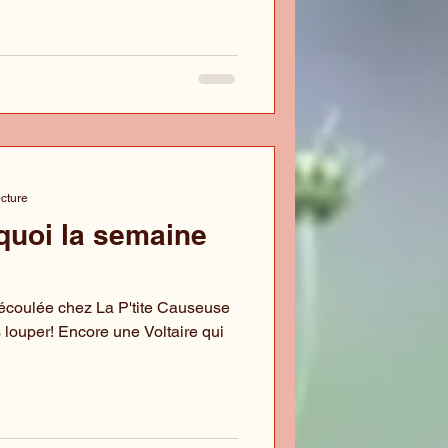
ecture
 quoi la semaine
e écoulée chez La P'tite Causeuse
s louper! Encore une Voltaire qui