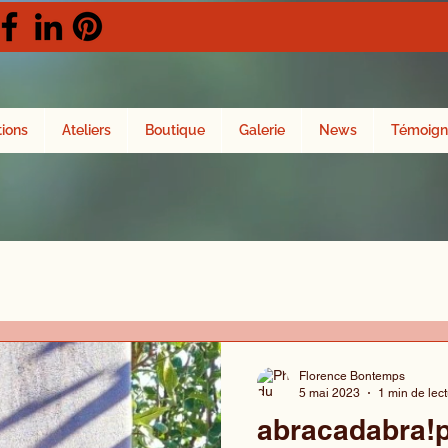
tions
Ateliers
Boutique
Galerie
News
Témoign
Florence Bontemps
5 mai 2023
1 min de lec
abracadabra!p