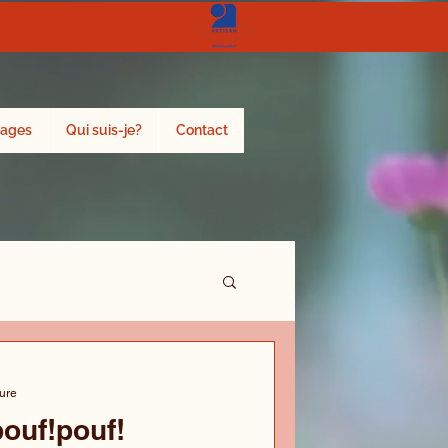
ages
Qui suis-je?
Contact
ture
ouf!pouf!