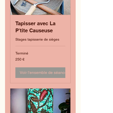
Tapisser avec La
P'tite Causeuse
Stages tapisserie de sièges
Terminé
250
250 €
euros
Voir l'ensemble de séances