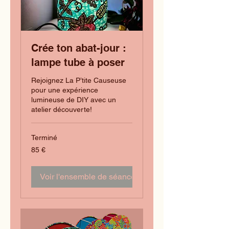
Crée ton abat-jour :
lampe tube à poser
Rejoignez La P’tite Causeuse
pour une expérience
lumineuse de DIY avec un
atelier découverte!
Terminé
85
85 €
euros
Voir l'ensemble de séances