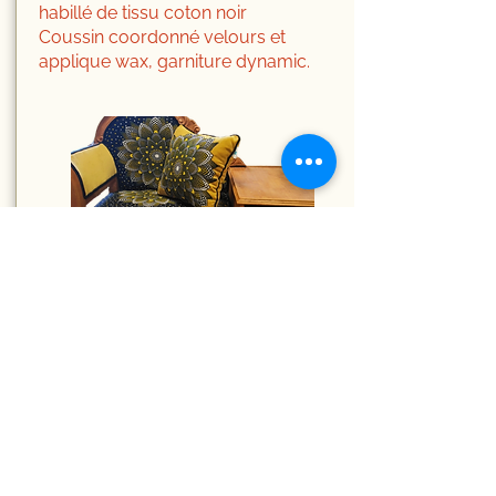
habillé de tissu coton noir
Coussin coordonné velours et
applique wax, garniture dynamic.
adopté
Ancien prie-
dieu revisité
Prie-Dieu réfection complète en